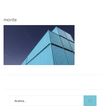
monte
Search
for: