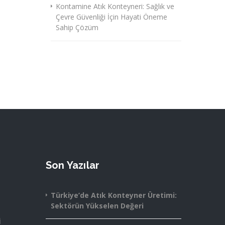
Kontamine Atık Konteyneri: Sağlık ve
Çevre Güvenliği İçin Hayati Öneme
Sahip Çözüm
Son Yazılar
Türkiye’de Atık Konteyner Üretimi:
Sektörün Yükselen Değeri
i