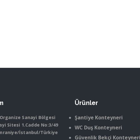
im
Ürünler
Şantiye Konteyneri
 Organize Sanayi Bölgesi
yi Sitesi 1.Cadde No:3/49
WC Duş Konteyneri
mraniye/İstanbul/Türkiye
Güvenlik Bekçi Konteyner