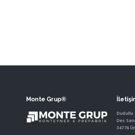
Monte Grup®
İletiş
Dudullu
Des Sana
34776 Ü