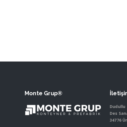
Monte Grup®
İletiş
Dudullu
Des Sana
34776 Ü