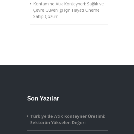
Kontamine Atık Konteyneri: Sağlık ve
Çevre Güvenliği İçin Hayati Öneme
Sahip Çözüm
Son Yazılar
Türkiye’de Atık Konteyner Üretimi:
Sektörün Yükselen Değeri
i