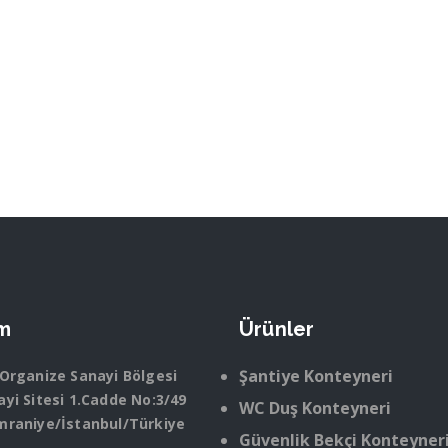
im
Ürünler
Şantiye Konteyneri
 Organize Sanayi Bölgesi
yi Sitesi 1.Cadde No:3/49
WC Duş Konteyneri
mraniye/İstanbul/Türkiye
Güvenlik Bekçi Konteyner