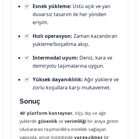
Esnek yükleme:
Üstü açık ve yan
duvarsız tasarım ile her yönden
erişim.
Hızlı operasyon:
Zaman kazandıran
yükleme/boşaltma akışı.
Intermodal uyum:
Deniz, kara ve
demiryolu taşımalarına uygun.
Yüksek dayanıklılık:
Ağır yüklere ve
zorlu koşullara karşı mukavemet.
Sonuç
40′ platform konteyner
, ölçü dışı ve ağır
yüklerde
güvenlik
ve
verimliliği
bir araya getirir.
Uluslararası taşımacılıkta esneklik sağlayan
yapısıyla, proje lojistiğinde
vazgeçilmez
bir