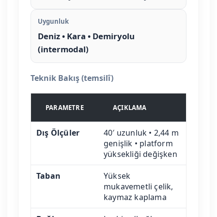
Uygunluk
Deniz • Kara • Demiryolu
(intermodal)
Teknik Bakış (temsilî)
PARAMETRE
AÇIKLAMA
Dış Ölçüler
40′ uzunluk • 2,44 m
genişlik • platform
yüksekliği değişken
Taban
Yüksek
mukavemetli çelik,
kaymaz kaplama