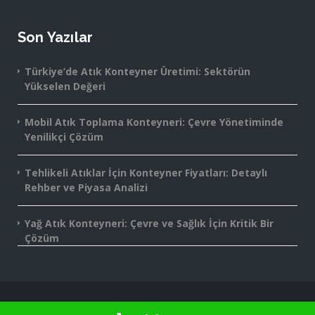
Son Yazılar
Türkiye’de Atık Konteyner Üretimi: Sektörün
Yükselen Değeri
Mobil Atık Toplama Konteyneri: Çevre Yönetiminde
Yenilikçi Çözüm
Tehlikeli Atıklar İçin Konteyner Fiyatları: Detaylı
Rehber ve Piyasa Analizi
Yağ Atık Konteyneri: Çevre ve Sağlık İçin Kritik Bir
Çözüm
2016-2025 Monte Grup® - Tüm Hakları Saklıdır.