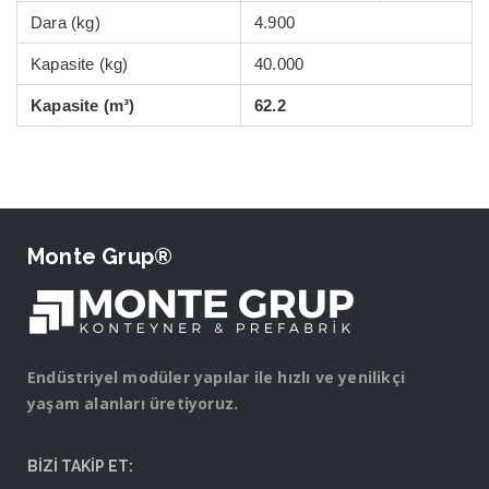
Dara (kg)
4.900
Kapasite (kg)
40.000
Kapasite (m³)
62.2
Monte Grup®
Endüstriyel modüler yapılar ile hızlı ve yenilikçi
yaşam alanları üretiyoruz.
BİZİ TAKİP ET: