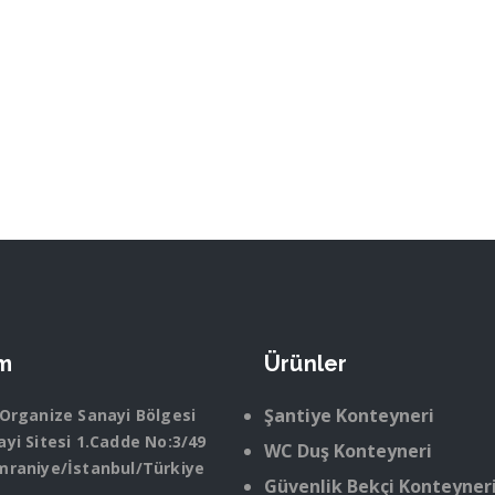
im
Ürünler
Şantiye Konteyneri
 Organize Sanayi Bölgesi
yi Sitesi 1.Cadde No:3/49
WC Duş Konteyneri
mraniye/İstanbul/Türkiye
Güvenlik Bekçi Konteyner