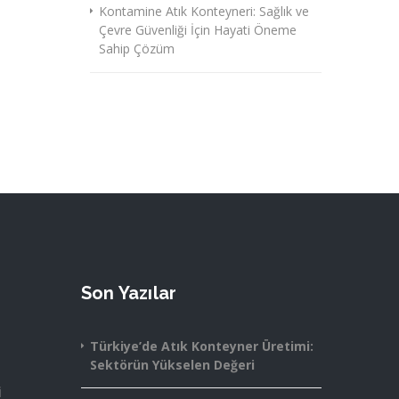
Kontamine Atık Konteyneri: Sağlık ve
Çevre Güvenliği İçin Hayati Öneme
Sahip Çözüm
Son Yazılar
Türkiye’de Atık Konteyner Üretimi:
Sektörün Yükselen Değeri
i