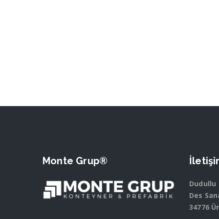
Monte Grup®
İletiş
Dudullu
Des Sana
34776 Ü