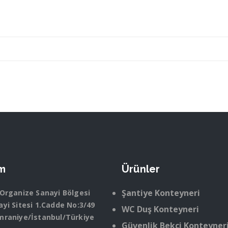
im
Ürünler
Şantiye Konteyneri
 Organize Sanayi Bölgesi
yi Sitesi 1.Cadde No:3/49
WC Duş Konteyneri
mraniye/İstanbul/Türkiye
Güvenlik Bekçi Konteyner