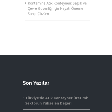
Kontamine Atık Konteyneri: Sağlık ve
Çevre Güvenliği İçin Hayati Öneme
Sahip Çözüm
Son Yazılar
Türkiye’de Atık Konteyner Üretimi:
Sektörün Yükselen Değeri
i