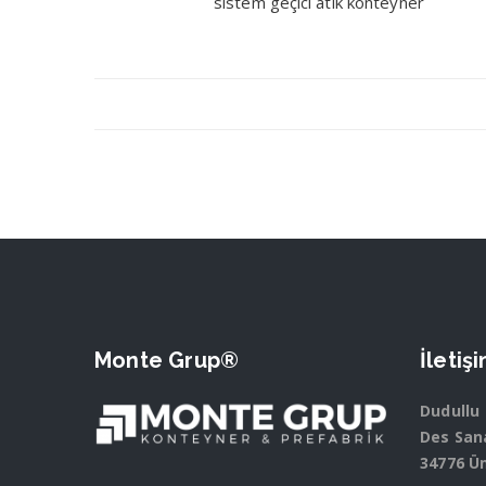
sistem geçici atık konteyner
Monte Grup®
İletiş
Dudullu
Des Sana
34776 Ü