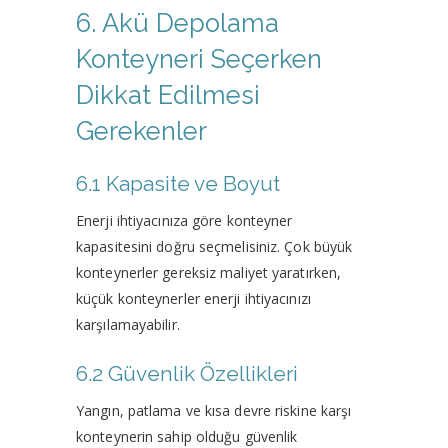
6. Akü Depolama
Konteyneri Seçerken
Dikkat Edilmesi
Gerekenler
6.1 Kapasite ve Boyut
Enerji ihtiyacınıza göre konteyner
kapasitesini doğru seçmelisiniz. Çok büyük
konteynerler gereksiz maliyet yaratırken,
küçük konteynerler enerji ihtiyacınızı
karşılamayabilir.
6.2 Güvenlik Özellikleri
Yangın, patlama ve kısa devre riskine karşı
konteynerin sahip olduğu güvenlik