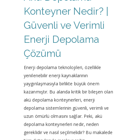
Konteyner Nedir? |
Güvenli ve Verimli
Enerji Depolama
Çözümü
Enerji depolama teknolojileri, özellikle
yenilenebilir enerji kaynaklarının
yaygınlaşmasıyla birlikte büyük önem
kazanmıştır. Bu alanda kritik bir bileşen olan
akü depolama konteynerleri, enerji
depolama sistemlerinin güvenli, verimli ve
uzun ömürlü olmasını sağlar. Peki, akü
depolama konteynerleri nedir, neden
gereklidir ve nasıl seçilmelidir? Bu makalede