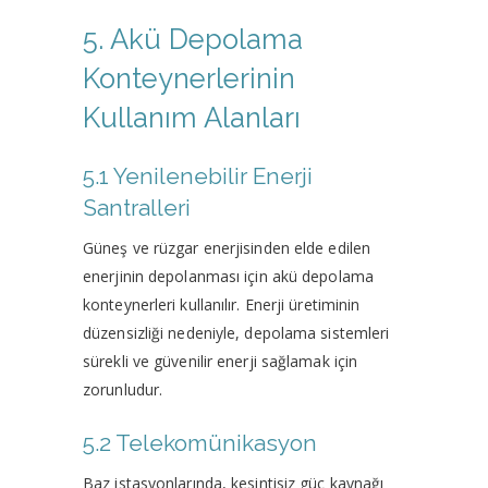
5. Akü Depolama
Konteynerlerinin
Kullanım Alanları
5.1 Yenilenebilir Enerji
Santralleri
Güneş ve rüzgar enerjisinden elde edilen
enerjinin depolanması için akü depolama
konteynerleri kullanılır. Enerji üretiminin
düzensizliği nedeniyle, depolama sistemleri
sürekli ve güvenilir enerji sağlamak için
zorunludur.
5.2 Telekomünikasyon
Baz istasyonlarında, kesintisiz güç kaynağı