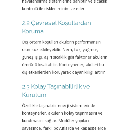
havalandırma sistemlerine sahiptir ve sıcaklık
kontrolü ile riskleri minimize eder.
2.2 Çevresel Koşullardan
Koruma
Dış ortam koşulları akülerin performansını
olumsuz etkileyebilir. Nem, toz, yağmur,
güneş ışığı, aşırı sıcaklık gibi faktörler akülerin
ömrünü kısaltabilir. Konteynerler, aküleri bu
dış etkenlerden koruyarak dayanıklılığı artırır.
2.3 Kolay Taşınabilirlik ve
Kurulum
Özellikle taşınabilir enerji sistemlerinde
konteynerler, akülerin kolay taşınmasını ve
kurulmasını sağlar. Modüler yapıları
sayesinde, farklı boyutlarda ve kapasitelerde