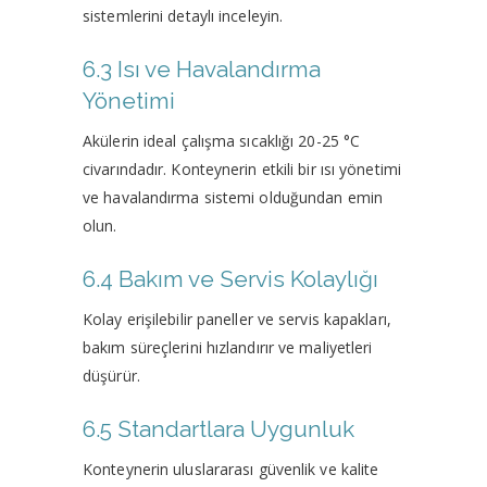
sistemlerini detaylı inceleyin.
6.3 Isı ve Havalandırma
Yönetimi
Akülerin ideal çalışma sıcaklığı 20-25 °C
civarındadır. Konteynerin etkili bir ısı yönetimi
ve havalandırma sistemi olduğundan emin
olun.
6.4 Bakım ve Servis Kolaylığı
Kolay erişilebilir paneller ve servis kapakları,
bakım süreçlerini hızlandırır ve maliyetleri
düşürür.
6.5 Standartlara Uygunluk
Konteynerin uluslararası güvenlik ve kalite