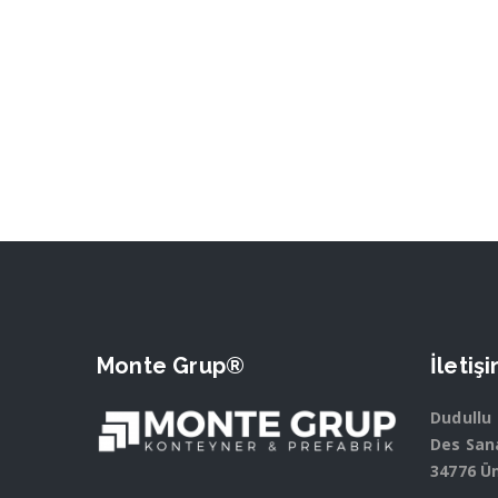
Monte Grup®
İletiş
Dudullu
Des Sana
34776 Ü