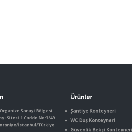
im
Ürünler
Şantiye Konteyneri
 Organize Sanayi Bölgesi
yi Sitesi 1.Cadde No:3/49
WC Duş Konteyneri
mraniye/İstanbul/Türkiye
Güvenlik Bekçi Konteyner