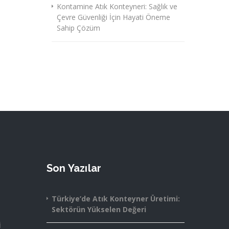
Kontamine Atık Konteyneri: Sağlık ve
Çevre Güvenliği İçin Hayati Öneme
Sahip Çözüm
Son Yazılar
Türkiye’de Atık Konteyner Üretimi:
Sektörün Yükselen Değeri
i