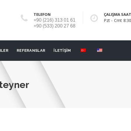
TELEFON
ÇALIŞMA SAAT
+90 (216) 313 01 61
Pzt - Cmt 8:30
+90 (533) 200 27 68
NLER
REFERANSLAR
İLETİŞİM
nteyner