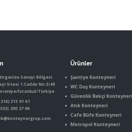
im
Ürünler
Şantiye Konteyneri
 Organize Sanayi Bölgesi
yi Sitesi 1.Cadde No:3/49
WC Duş Konteyneri
mraniye/İstanbul/Türkiye
Güvenlik Bekçi Konteyner
(216) 313 01 61
Atık Konteyneri
(533) 200 27 68
Cafe Büfe Konteyneri
ek@konteynergrup.com
Metropol Konteyneri