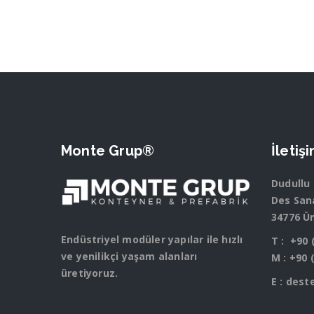
Monte Grup®
İletiş
Dudullu
Des Sana
34776 Ü
Endüstriyel modüler yapılar ile hızlı
T :
+90 
ve yenilikçi yaşam alanları
M :
+90 
üretiyoruz.
E :
dest