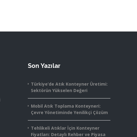
Son Yazılar
Türkiye’de Atık Konteyner Üretimi:
Sektörün Yükselen Değeri
i
Mobil Atık Toplama Konteyneri:
Çevre Yönetiminde Yenilikçi Çözüm
Tehlikeli Atıklar İçin Konteyner
Fiyatları: Detaylı Rehber ve Piyasa