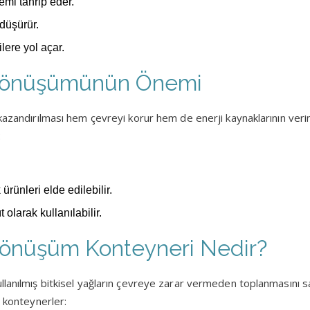
emi tahrip eder.
 düşürür.
ilere yol açar.
i Dönüşümünün Önemi
 kazandırılması hem çevreyi korur hem de enerji kaynaklarının veri
:
ürünleri elde edilebilir.
t olarak kullanılabilir.
 Dönüşüm Konteyneri Nedir?
llanılmış bitkisel yağların çevreye zarar vermeden toplanmasını 
u konteynerler: