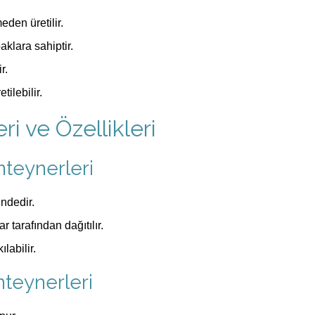
den üretilir.
klara sahiptir.
r.
tilebilir.
ri ve Özellikleri
nteynerleri
indedir.
r tarafından dağıtılır.
labilir.
teynerleri