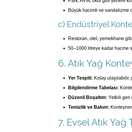
Park, AVM, okul gibi yerlere ko
Büyük hacimli ve vandalizme da
c) Endüstriyel Kont
Restoran, otel, yemekhane gibi 
50–1000 litreye kadar hacme sa
6. Atık Yağ Kont
Yer Tespiti:
Kolay ulaşılabilir, 
Bilgilendirme Tabelası:
Kontey
Düzenli Boşaltım:
Yetkili geri
Temizlik ve Bakım:
Konteyner 
7. Evsel Atık Yağ