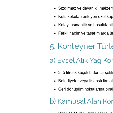
Sızdırmaz ve dayanıklı malzeme
Kötü kokuları önleyen özel kapa
Kolay taşınabilir ve boşaltılabili
Farklı hacim ve tasarımlarda üre
5. Konteyner Türle
a) Evsel Atık Yağ Ko
3–5 litrelik küçük bidonlar şekl
Belediyeler veya lisanslı firmala
Geri dönüşüm noktalarına bırakı
b) Kamusal Alan Kon