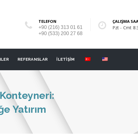
TELEFON
ÇALIŞMA SAA
+90 (216) 313 01 61
Pzt - Cmt 8:
+90 (533) 200 27 68
NLER
REFERANSLAR
İLETİŞİM
Konteyneri:
ğe Yatırım