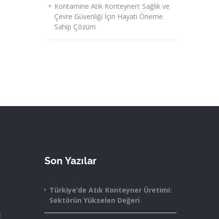
Kontamine Atık Konteyneri: Sağlık ve
Çevre Güvenliği İçin Hayati Öneme
Sahip Çözüm
Son Yazılar
Türkiye’de Atık Konteyner Üretimi:
Sektörün Yükselen Değeri
i