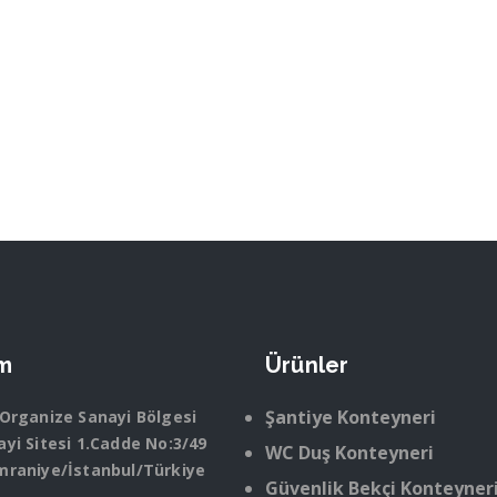
im
Ürünler
Şantiye Konteyneri
 Organize Sanayi Bölgesi
yi Sitesi 1.Cadde No:3/49
WC Duş Konteyneri
mraniye/İstanbul/Türkiye
Güvenlik Bekçi Konteyner