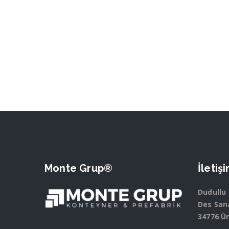
Monte Grup®
İletiş
Dudullu
Des Sana
34776 Ü