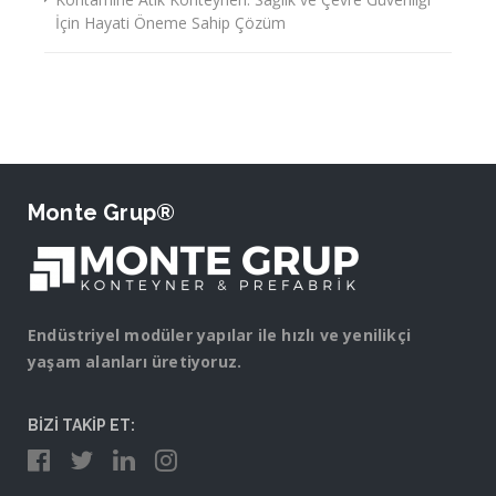
İçin Hayati Öneme Sahip Çözüm
Monte Grup®
Endüstriyel modüler yapılar ile hızlı ve yenilikçi
yaşam alanları üretiyoruz.
BİZİ TAKİP ET: