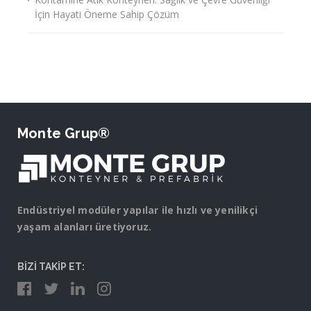
İçin Hayati Öneme Sahip Çözüm
Monte Grup®
Endüstriyel modüler yapılar ile hızlı ve yenilikçi
yaşam alanları üretiyoruz.
BİZİ TAKİP ET: