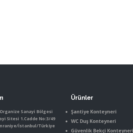
im
Ürünler
Şantiye Konteyneri
 Organize Sanayi Bölgesi
yi Sitesi 1.Cadde No:3/49
WC Duş Konteyneri
mraniye/İstanbul/Türkiye
Güvenlik Bekçi Konteyner