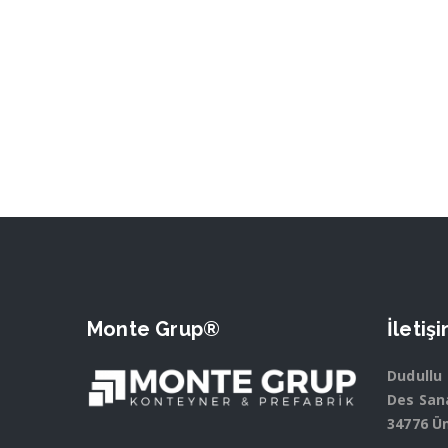
Monte Grup®
İletiş
Dudullu
Des Sana
34776 Ü