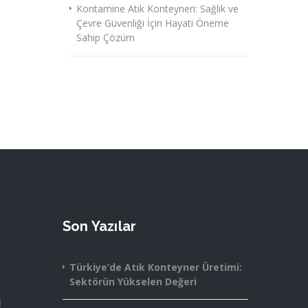
Kontamine Atık Konteyneri: Sağlık ve
Çevre Güvenliği İçin Hayati Öneme
Sahip Çözüm
Son Yazılar
Türkiye’de Atık Konteyner Üretimi:
Sektörün Yükselen Değeri
i