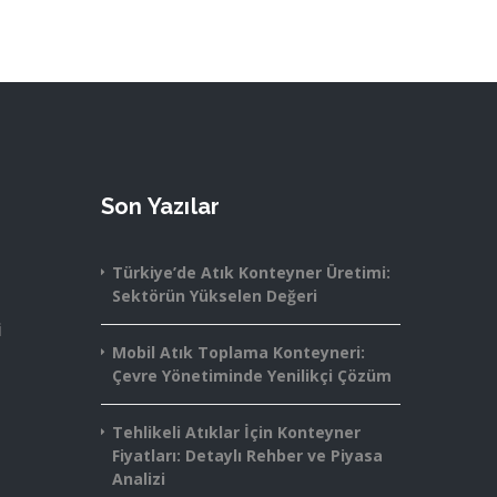
Son Yazılar
Türkiye’de Atık Konteyner Üretimi:
Sektörün Yükselen Değeri
i
Mobil Atık Toplama Konteyneri:
Çevre Yönetiminde Yenilikçi Çözüm
Tehlikeli Atıklar İçin Konteyner
Fiyatları: Detaylı Rehber ve Piyasa
Analizi