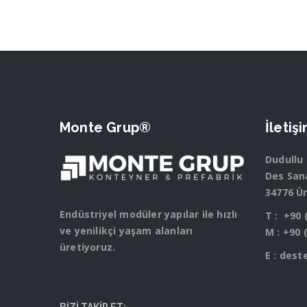
Monte Grup®
İletiş
Dudullu
Des Sana
34776 Ü
Endüstriyel modüler yapılar ile hızlı
T :
+90 
ve yenilikçi yaşam alanları
M :
+90 
üretiyoruz.
E :
dest