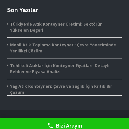
Son Yazılar
Türkiye’de Atık Konteyner Üretimi: Sektörün
Yükselen Değeri
Mobil Atık Toplama Konteyneri: Çevre Yönetiminde
Yenilikçi Çözüm
Tehlikeli Atıklar İçin Konteyner Fiyatları: Detaylı
Rehber ve Piyasa Analizi
Yağ Atık Konteyneri: Çevre ve Sağlık İçin Kritik Bir
Çözüm
2016-2025 Monte Grup® - Tüm Hakları Saklıdır.
Bizi Arayın