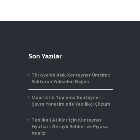
Son Yazılar
Türkiye’de Atık Konteyner Üretimi:
Sektörün Yükselen Değeri
i
Mobil Atık Toplama Konteyneri:
Çevre Yönetiminde Yenilikçi Çözüm
Tehlikeli Atıklar İçin Konteyner
Fiyatları: Detaylı Rehber ve Piyasa
Analizi