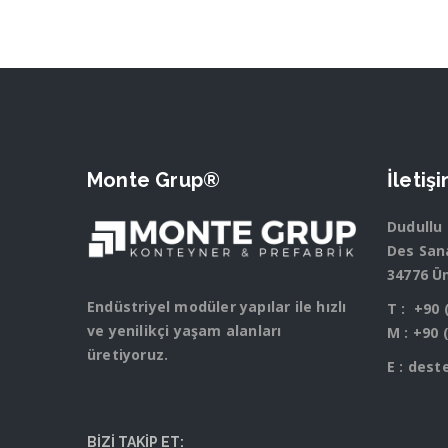
Monte Grup®
İletiş
Dudullu
Des Sana
34776 Ü
Endüstriyel modüler yapılar ile hızlı
T :
+90 
ve yenilikçi yaşam alanları
M :
+90 
üretiyoruz.
E :
dest
BİZİ TAKİP ET: