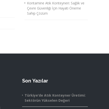
Kontamine Atık Konteyneri: Sağlık ve
Çevre Güvenliği İçin Hayati Öneme
Sahip Çözüm
Son Yazılar
Türkiye’de Atık Konteyner Üretimi:
Sektörün Yükselen Değeri
i