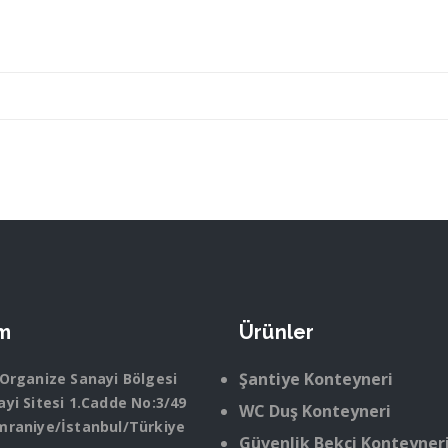
im
Ürünler
Şantiye Konteyneri
 Organize Sanayi Bölgesi
yi Sitesi 1.Cadde No:3/49
WC Duş Konteyneri
mraniye/İstanbul/Türkiye
Güvenlik Bekçi Konteyner