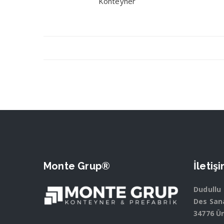
Konteyner
Monte Grup®
İletiş
Dudullu
Des Sana
34776 Ü