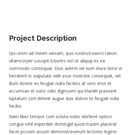
Project Description
Qisi enim ad minim veniam, quis nostrud exerci tation
ullamcorper suscipit lobortis nisl ut aliquip ex ea
commodo consequat. Duis autem vel eum iriure dolor in
hendrerit in vulputate velit esse molestie consequat, vel
illum dolore eu feugiat nulla facilisis at vero eros et
accumsan et iusto odio dignissim qui blandit praesent
luptatum zzril delenit augue duis dolore te feugait nulla
facilisi.
Nam liber tempor cum soluta nobis eleifend option
congue nihil imperdiet domingid quod mazim placerat
facer possim assum demonstraverunt lectores legere.