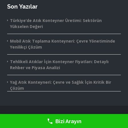
Son Yazılar
Türkiye’de Atık Konteyner Üretimi: Sektörün
Yükselen Değeri
Mobil Atık Toplama Konteyneri: Çevre Yönetiminde
Yenilikçi Çözüm
Tehlikeli Atıklar İçin Konteyner Fiyatları: Detaylı
Rehber ve Piyasa Analizi
Yağ Atık Konteyneri: Çevre ve Sağlık İçin Kritik Bir
Çözüm
2016-2025 Monte Grup® - Tüm Hakları Saklıdır.
Bizi Arayın