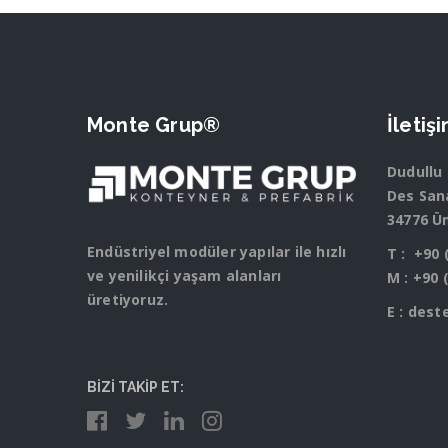
Monte Grup®
İletiş
Dudullu
Des Sana
34776 Ü
Endüstriyel modüler yapılar ile hızlı
T :
+90 
ve yenilikçi yaşam alanları
M :
+90 
üretiyoruz.
E :
dest
BİZİ TAKİP ET: