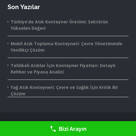
Son Yazılar
Türkiye’de Atık Konteyner Üretimi: Sektörün
Yükselen Değeri
Mobil Atık Toplama Konteyneri: Çevre Yönetiminde
Yenilikçi Çözüm
Tehlikeli Atıklar İçin Konteyner Fiyatları: Detaylı
Rehber ve Piyasa Analizi
Yağ Atık Konteyneri: Çevre ve Sağlık İçin Kritik Bir
Çözüm
2016-2025 Monte Grup® - Tüm Hakları Saklıdır.
Bizi Arayın