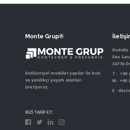
Monte Grup®
İletiş
Dudullu
Des Sana
34776 Ü
Endüstriyel modüler yapılar ile hızlı
T :
+90 
ve yenilikçi yaşam alanları
M :
+90 
üretiyoruz.
E :
dest
BİZİ TAKİP ET: