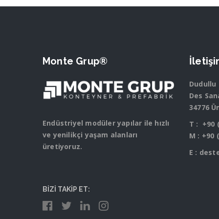
Monte Grup®
İletiş
Dudullu
Des Sana
34776 Ü
Endüstriyel modüler yapılar ile hızlı
T :
+90 
ve yenilikçi yaşam alanları
M :
+90 
üretiyoruz.
E :
dest
BİZİ TAKİP ET: