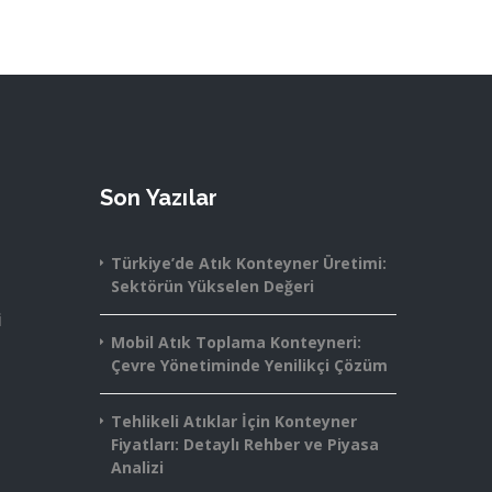
Son Yazılar
Türkiye’de Atık Konteyner Üretimi:
Sektörün Yükselen Değeri
i
Mobil Atık Toplama Konteyneri:
Çevre Yönetiminde Yenilikçi Çözüm
Tehlikeli Atıklar İçin Konteyner
Fiyatları: Detaylı Rehber ve Piyasa
Analizi