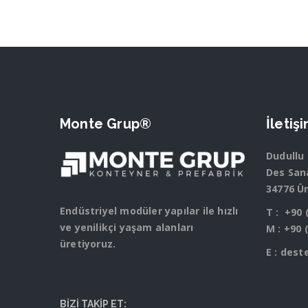
Monte Grup®
İletiş
Dudullu
Des Sana
34776 Ü
Endüstriyel modüler yapılar ile hızlı
T :
+90 
ve yenilikçi yaşam alanları
M :
+90 
üretiyoruz.
E :
dest
BİZİ TAKİP ET: