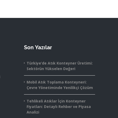
Son Yazılar
Türkiye’de Atık Konteyner Üretimi:
Sektörün Yükselen Değeri
i
Mobil Atık Toplama Konteyneri:
Çevre Yönetiminde Yenilikçi Çözüm
Tehlikeli Atıklar İçin Konteyner
Fiyatları: Detaylı Rehber ve Piyasa
Analizi