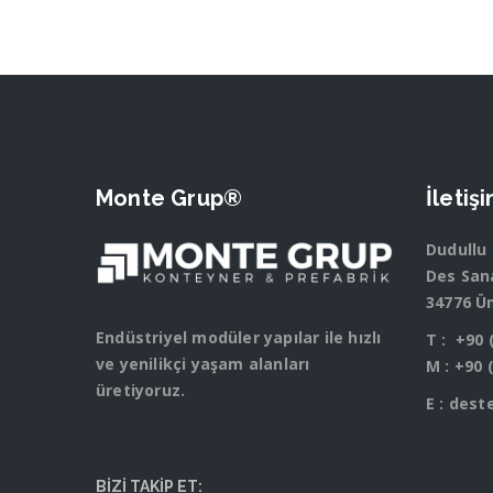
Monte Grup®
İletiş
Dudullu
Des Sana
34776 Ü
Endüstriyel modüler yapılar ile hızlı
T :
+90 
ve yenilikçi yaşam alanları
M :
+90 
üretiyoruz.
E :
dest
BİZİ TAKİP ET: