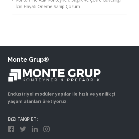
İçin Hayati Öneme Sahip Çözüm
Monte Grup®
Endüstriyel modüler yapılar ile hızlı ve yenilikçi
yaşam alanları üretiyoruz.
BİZİ TAKİP ET: