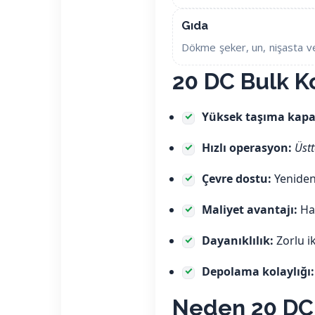
Gıda
Dökme şeker, un, nişasta ve
20 DC Bulk K
Yüksek taşıma kapas
Hızlı operasyon:
Üst
Çevre dostu:
Yeniden 
Maliyet avantajı:
Hac
Dayanıklılık:
Zorlu i
Depolama kolaylığı:
Neden 20 DC 