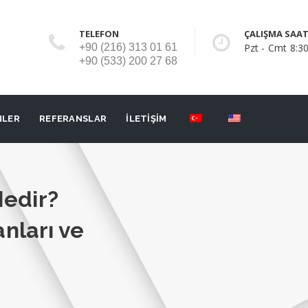
TELEFON
ÇALIŞMA SAAT
+90 (216) 313 01 61
Pzt - Cmt 8:30
+90 (533) 200 27 68
NLER
REFERANSLAR
İLETİŞİM
Nedir?
anları ve