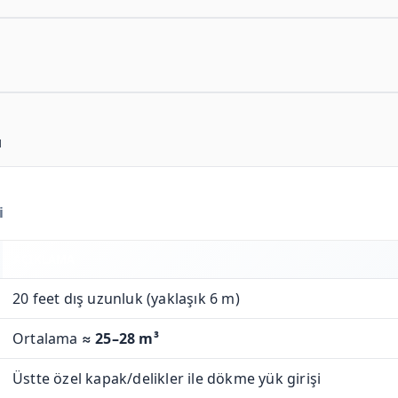
ı
i
AÇIKLAMA
20 feet dış uzunluk (yaklaşık 6 m)
Ortalama ≈
25–28 m³
Üstte özel kapak/delikler ile dökme yük girişi