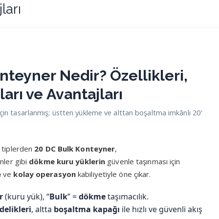
ları
onteyner
Nedir?
Özellikleri
,
ları
ve
Avantajları
için tasarlanmış; üstten yükleme ve alttan boşaltma imkânlı 20′
n tiplerden
20 DC Bulk Konteyner
,
ünler gibi
dökme kuru yüklerin
güvenle taşınması için
e
ve
kolay operasyon
kabiliyetiyle öne çıkar.
r
(kuru yük), “
Bulk
” =
dökme
taşımacılık.
elikleri
, altta
boşaltma kapağı
ile hızlı ve güvenli akış