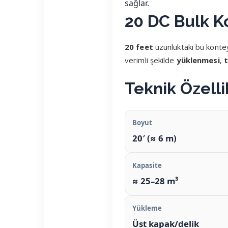
sağlar.
20 DC Bulk K
20 feet
uzunluktaki bu konte
verimli şekilde
yüklenmesi
,
t
Teknik Özelli
Boyut
20′ (≈ 6 m)
Kapasite
≈ 25–28 m³
Yükleme
Üst kapak/delik