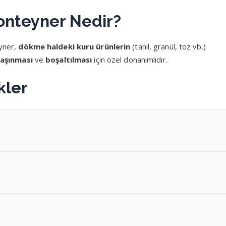
onteyner Nedir?
yner,
dökme haldeki kuru ürünlerin
(tahıl, granül, toz vb.)
aşınması
ve
boşaltılması
için özel donanımlıdır.
kler