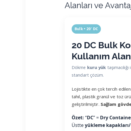
Alanları ve Avantaj
Bulk • 20′ DC
20 DC Bulk K
Kullanım Alan
Dökme
kuru yük
taşımacılığı 
standart çözüm.
Lojistikte en çok tercih edile
tahıl, plastik granül ve toz ür
geliştirilmiştir.
Sağlam gövd
Özet:
“
DC
” =
Dry Containe
Üstte
yükleme kapakları/d