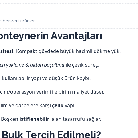
 benzeri ürünler.
onteynerin Avantajları
itesi:
Kompakt gövdede büyük hacimli dökme yük.
ten yükleme
&
alttan boşaltma
ile çevik süreç.
kullanılabilir yapı ve düşük ürün kaybı.
im/operasyon verimi ile birim maliyet düşer.
klim ve darbelere karşı
çelik
yapı.
Boşken
istiflenebilir
, alan tasarrufu sağlar.
Bulk Tercih Edilmeli?