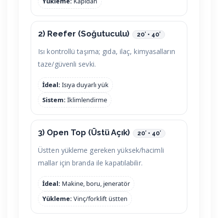
Yükleme:
Kapıdan
2) Reefer (Soğutuculu)
20′ • 40′
Isı kontrollü taşıma; gıda, ilaç, kimyasalların
taze/güvenli sevki.
İdeal:
Isıya duyarlı yük
Sistem:
İklimlendirme
3) Open Top (Üstü Açık)
20′ • 40′
Üstten yükleme gereken yüksek/hacimli
mallar için branda ile kapatılabilir.
İdeal:
Makine, boru, jeneratör
Yükleme:
Vinç/forklift üstten