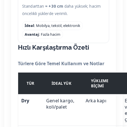
Standarttan
≈ +30 cm
daha yüksek; hacim
öncelikli yüklerde verimli.
İdeal:
Mobilya, tekstil, elektronik
Avantaj:
Fazla hacim
Hızlı Karşılaştırma Özeti
Türlere Göre Temel Kullanım ve Notlar
YÜKLEME
TÜR
İDEAL YÜK
BIÇIMI
Dry
Genel kargo,
Arka kapı
koli/palet