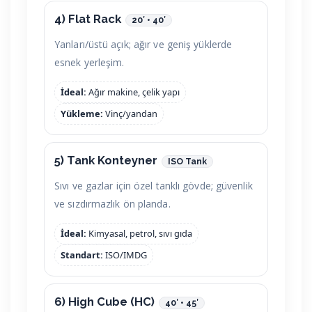
4) Flat Rack
20′ • 40′
Yanları/üstü açık; ağır ve geniş yüklerde
esnek yerleşim.
İdeal:
Ağır makine, çelik yapı
Yükleme:
Vinç/yandan
5) Tank Konteyner
ISO Tank
Sıvı ve gazlar için özel tanklı gövde; güvenlik
ve sızdırmazlık ön planda.
İdeal:
Kimyasal, petrol, sıvı gıda
Standart:
ISO/IMDG
6) High Cube (HC)
40′ • 45′