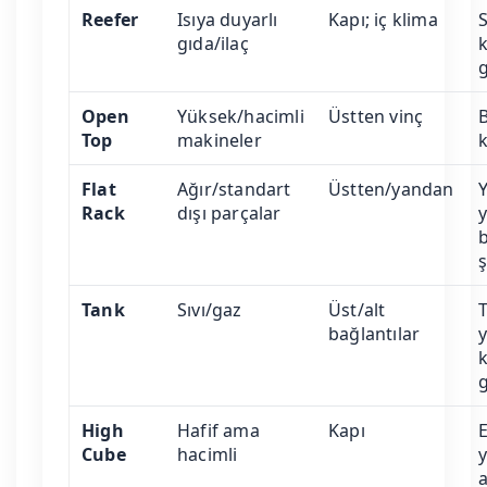
Reefer
Isıya duyarlı
Kapı; iç klima
S
gıda/ilaç
Open
Yüksek/hacimli
Üstten vinç
B
Top
makineler
k
Flat
Ağır/standart
Üstten/yandan
Rack
dışı parçalar
y
ş
Tank
Sıvı/gaz
Üst/alt
T
bağlantılar
k
g
High
Hafif ama
Kapı
E
Cube
hacimli
y
a