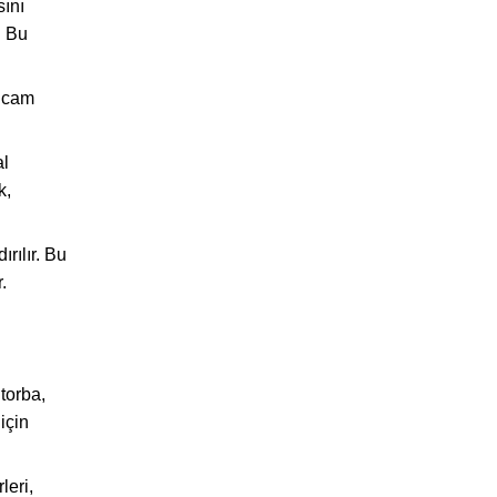
sını
. Bu
, cam
al
k,
rılır. Bu
.
torba,
için
leri,