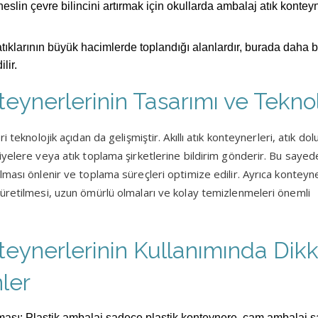
eslin çevre bilincini artırmak için okullarda ambalaj atık konteyn
atıklarının büyük hacimlerde toplandığı alanlardır, burada daha 
lir.
eynerlerinin Tasarımı ve Teknol
 teknolojik açıdan da gelişmiştir. Akıllı atık konteynerleri, atık dol
iyelere veya atık toplama şirketlerine bildirim gönderir. Bu sayed
ması önlenir ve toplama süreçleri optimize edilir. Ayrıca konteyne
üretilmesi, uzun ömürlü olmaları ve kolay temizlenmeleri önemli
teynerlerinin Kullanımında Dik
ler
lması: Plastik ambalaj sadece plastik konteynere, cam ambalaj 