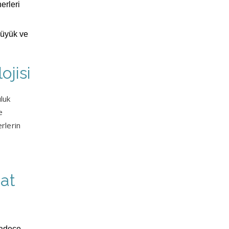
erleri
büyük ve
ojisi
uluk
e
rlerin
kat
sadece