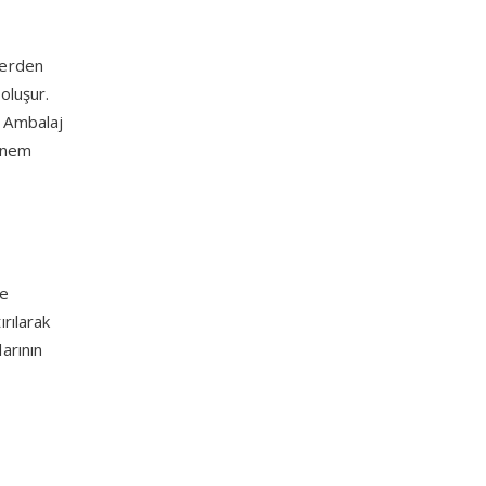
lerden
oluşur.
. Ambalaj
 önem
de
ırılarak
arının