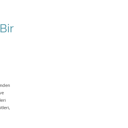
Bir
rinden
 ve
leri
tleri,