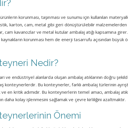
ir?
, ürünlerin korunması, taşınması ve sunumu için kullanılan materyal
lastik, karton, cam, metal gibi geri dönüştürülebilir malzemelerden 
lar, cam kavanozlar ve metal kutular ambalaj atığı kapsamına girer
l kaynakların korunması hem de enerji tasarrufu açısından büyük
teyneri Nedir?
ari ve endüstriyel alanlarda oluşan ambalaj atıklarının doğru şekil
ş konteynerlerdir. Bu konteynerler, farklı ambalaj türlerinin ayrışt
 ve en kritik adımıdır. Bu konteynerlerin temel amacı, ambalaj atıkl
n daha kolay işlenmesini sağlamak ve çevre kirliliğini azaltmaktır.
teynerlerinin Önemi