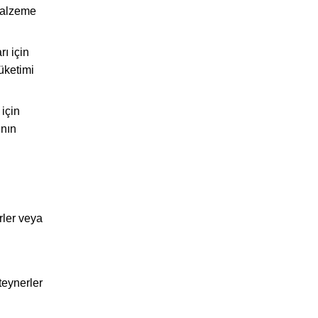
 malzeme
ı için
tüketimi
için
ının
rler veya
teynerler