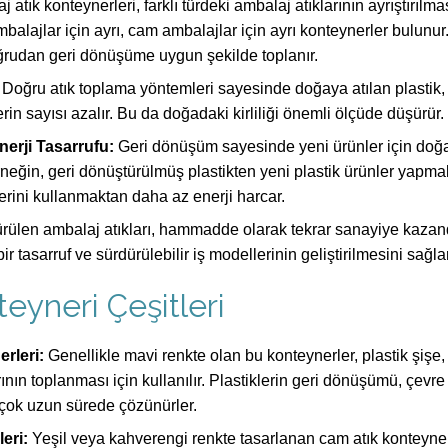
 atık konteynerleri, farklı türdeki ambalaj atıklarının ayrıştırılma
ambalajlar için ayrı, cam ambalajlar için ayrı konteynerler bulunur
ğrudan geri dönüşüme uygun şekilde toplanır.
Doğru atık toplama yöntemleri sayesinde doğaya atılan plastik
rin sayısı azalır. Bu da doğadaki kirliliği önemli ölçüde düşürür.
erji Tasarrufu:
Geri dönüşüm sayesinde yeni ürünler için doğ
rneğin, geri dönüştürülmüş plastikten yeni plastik ürünler yapma
rini kullanmaktan daha az enerji harcar.
rülen ambalaj atıkları, hammadde olarak tekrar sanayiye kazandı
tasarruf ve sürdürülebilir iş modellerinin geliştirilmesini sağlar
eyneri Çeşitleri
rleri:
Genellikle mavi renkte olan bu konteynerler, plastik şişe, 
rının toplanması için kullanılır. Plastiklerin geri dönüşümü, çevre 
 çok uzun sürede çözünürler.
eri:
Yeşil veya kahverengi renkte tasarlanan cam atık konteyner