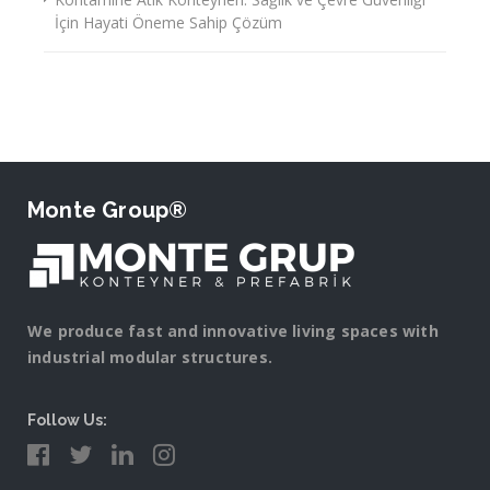
İçin Hayati Öneme Sahip Çözüm
Monte Group®
We produce fast and innovative living spaces with
industrial modular structures.
Follow Us: