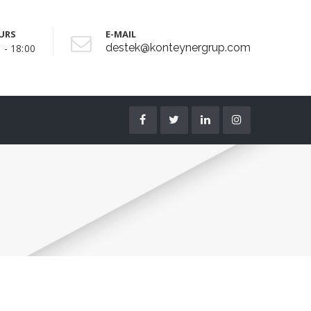
URS
E-MAIL
destek@konteynergrup.com
 - 18:00