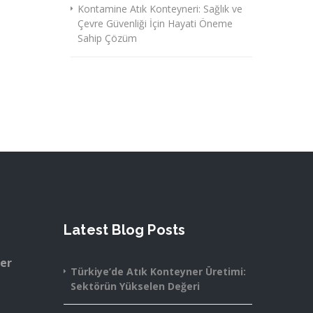
Kontamine Atık Konteyneri: Sağlık ve
Çevre Güvenliği İçin Hayati Öneme
Sahip Çözüm
Latest Blog Posts
ner
Türkiye’de Atık Konteyner Üretimi:
Sektörün Yükselen Değeri