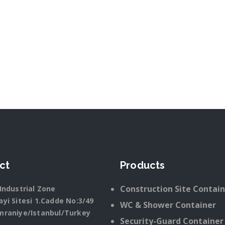
ct
Products
Construction Site Contai
Industrial Zone
yi Sitesi 1.Cadde No:3/49
WC & Shower Container
mraniye/Istanbul/Turkey
Security-Guard Container