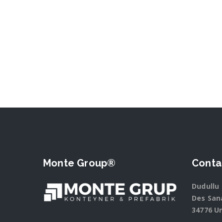
Monte Group®
Conta
Dudullu 
Des Sana
34776 U