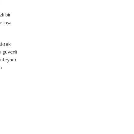
zlı bir
e inşa
yüksek
ı güvenli
konteyner
m