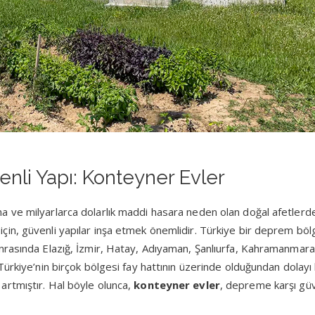
nli Yapı: Konteyner Evler
ve milyarlarca dolarlık maddi hasara neden olan doğal afetlerden
in, güvenli yapılar inşa etmek önemlidir. Türkiye bir deprem bölg
rasında Elazığ, İzmir, Hatay, Adıyaman, Şanlıurfa, Kahramanmaraş
Türkiye’nin birçok bölgesi fay hattının üzerinde olduğundan dolayı
 artmıştır. Hal böyle olunca,
konteyner evler
, depreme karşı güv