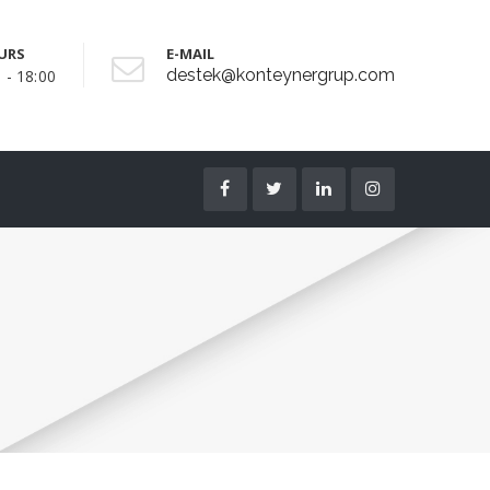
URS
E-MAIL
destek@konteynergrup.com
 - 18:00