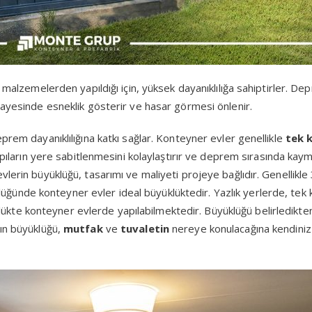
k malzemelerden yapıldığı için, yüksek dayanıklılığa sahiptirler. D
sayesinde esneklik gösterir ve hasar görmesi önlenir.
prem dayanıklılığına katkı sağlar. Konteyner evler genellikle
tek k
yapıların yere sabitlenmesini kolaylaştırır ve deprem sırasında kaym
lerin büyüklüğü, tasarımı ve maliyeti projeye bağlıdır. Genellikle
üğünde konteyner evler ideal büyüklüktedir. Yazlık yerlerde, tek ka
ükte konteyner evlerde yapılabilmektedir. Büyüklüğü belirledikte
rın büyüklüğü,
mutfak
ve
tuvaletin
nereye konulacağına kendiniz