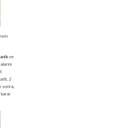
eprem
atlı
ve
alarını
 3
tlı, 2
n sonra,
 karar