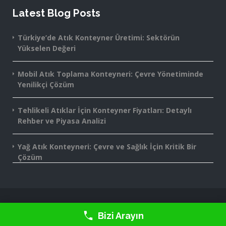
Latest Blog Posts
Türkiye’de Atık Konteyner Üretimi: Sektörün
Yükselen Değeri
Mobil Atık Toplama Konteyneri: Çevre Yönetiminde
Yenilikçi Çözüm
Tehlikeli Atıklar İçin Konteyner Fiyatları: Detaylı
Rehber ve Piyasa Analizi
Yağ Atık Konteyneri: Çevre ve Sağlık İçin Kritik Bir
Çözüm
2016-2025 Monte Grup® - All rights reserved.
Bizi Arayın