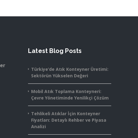
Latest Blog Posts
ner
Türkiye’de Atık Konteyner Üretimi:
Sektörün Yükselen Değeri
Mobil Atık Toplama Konteyneri:
Çevre Yönetiminde Yenilikçi Çözüm
Tehlikeli Atıklar İçin Konteyner
Fiyatları: Detaylı Rehber ve Piyasa
Analizi