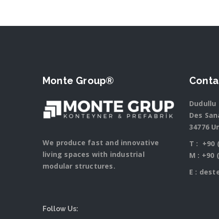
Monte Group®
Conta
Dudullu 
Des Sana
34776 U
We produce fast and innovative
T :
+90 
living spaces with industrial
M :
+90 
modular structures.
E :
dest
Follow Us: