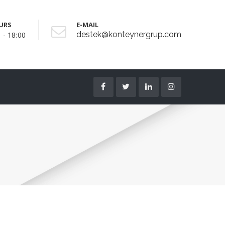
URS
E-MAIL
destek@konteynergrup.com
 - 18:00