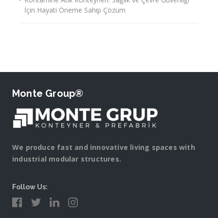
İçin Hayati Öneme Sahip Çözüm
Monte Group®
We produce fast and innovative living spaces with
industrial modular structures.
Follow Us: