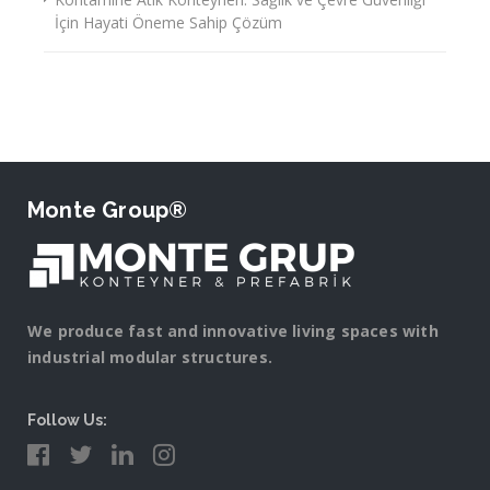
İçin Hayati Öneme Sahip Çözüm
Monte Group®
We produce fast and innovative living spaces with
industrial modular structures.
Follow Us: