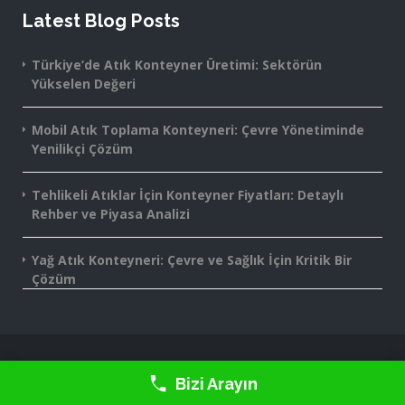
Latest Blog Posts
Türkiye’de Atık Konteyner Üretimi: Sektörün
Yükselen Değeri
Mobil Atık Toplama Konteyneri: Çevre Yönetiminde
Yenilikçi Çözüm
Tehlikeli Atıklar İçin Konteyner Fiyatları: Detaylı
Rehber ve Piyasa Analizi
Yağ Atık Konteyneri: Çevre ve Sağlık İçin Kritik Bir
Çözüm
2016-2025 Monte Grup® - All rights reserved.
Bizi Arayın