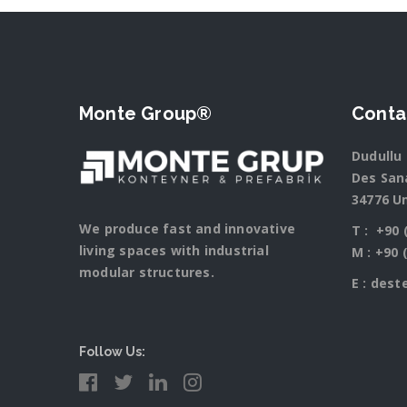
Monte Group®
Conta
Dudullu 
Des Sana
34776 U
We produce fast and innovative
T :
+90 
living spaces with industrial
M :
+90 
modular structures.
E :
dest
Follow Us: