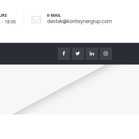
URS
E-MAIL
destek@konteynergrup.com
 - 18:00