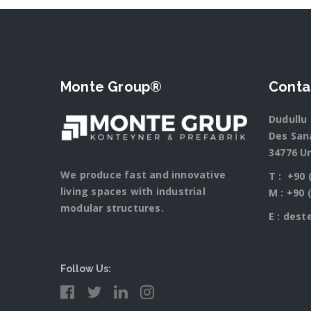
Monte Group®
Conta
Dudullu 
Des Sana
34776 U
We produce fast and innovative
T :
+90 
living spaces with industrial
M :
+90 
modular structures.
E :
dest
Follow Us: