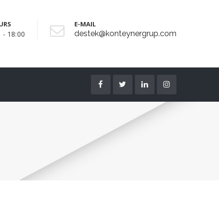
URS
E-MAIL
destek@konteynergrup.com
 - 18:00