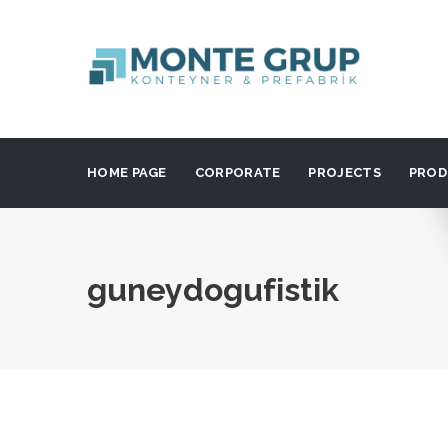
HOME PAGE
CORPORATE
PROJECTS
PROD
guneydogufistik