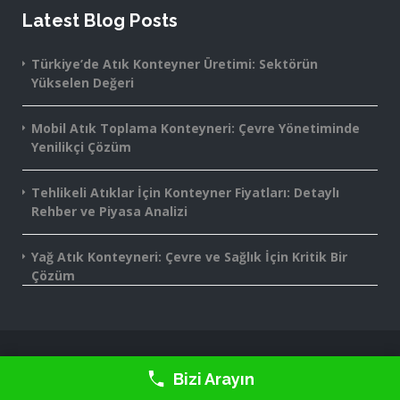
Latest Blog Posts
Türkiye’de Atık Konteyner Üretimi: Sektörün
Yükselen Değeri
Mobil Atık Toplama Konteyneri: Çevre Yönetiminde
Yenilikçi Çözüm
Tehlikeli Atıklar İçin Konteyner Fiyatları: Detaylı
Rehber ve Piyasa Analizi
Yağ Atık Konteyneri: Çevre ve Sağlık İçin Kritik Bir
Çözüm
2016-2025 Monte Grup® - All rights reserved.
Bizi Arayın